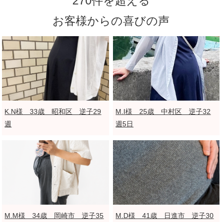
270件を超える
お客様からの喜びの声
K.N様 33歳 昭和区 逆子29
M.I様 25歳 中村区 逆子32
週
週5日
M.M様 34歳 岡崎市 逆子35
M.D様 41歳 日進市 逆子30